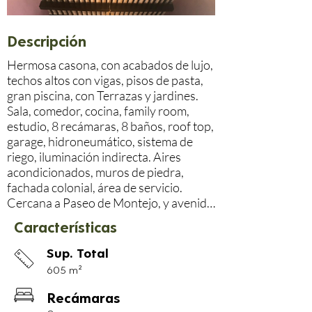
Descripción
Hermosa casona, con acabados de lujo, 
techos altos con vigas, pisos de pasta, 
gran piscina, con Terrazas y jardines.

Sala, comedor, cocina, family room, 
estudio, 8 recámaras, 8 baños, roof top, 
garage, hidroneumático, sistema de 
riego, iluminación indirecta. Aires 
acondicionados, muros de piedra, 
fachada colonial, área de servicio.

Cercana a Paseo de Montejo, y avenida 
Reforma.

Características
Inmejorable ubicación, ideal para hotel 
boutique, vivienda, arnb. $700,000.00 
Sup. Total
dólares

605 m²
* Alberca de 7m x 3m y profundidad de 
Recámaras
1.30m
