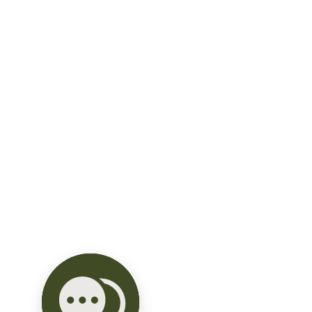
la tranquilidad en esta bellísima zona. 

Cercana a centros comerciales, a 15 
min

progreso, cerca Mayab, Madison, en 
zona country.

Con aires acondicionados, 
ventiladores, persianas.