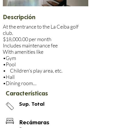
Descripción
At the entrance to the La Ceiba golf 
club.

$18,000.00 per month

Includes maintenance fee

With amenities like

•Gym

•Pool

•     Children's play area, etc.

•Hall

•Dining room

•Kitchen

Características
•Half bath

•      2 rooms 2 bathrooms

Sup. Total
•Terrace

•      Surveillance 24/7

Enjoy contact with nature and 
Recámaras
tranquility in this beautiful area.
