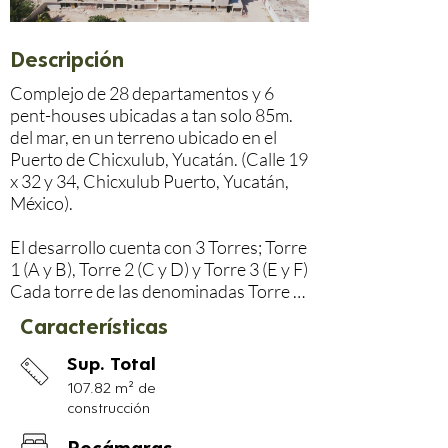
Descripción
Complejo de 28 departamentos y 6 
pent-houses ubicadas a tan solo 85m. 
del mar, en un terreno ubicado en el 
Puerto de Chicxulub, Yucatán. (Calle 19 
x 32 y 34, Chicxulub Puerto, Yucatán, 
México).

El desarrollo cuenta con 3 Torres; Torre 
1 (A y B), Torre 2 (C y D) y Torre 3 (E y F)

Cada torre de las denominadas Torre 1 
(A y B) y Torre 3 (E y F) cuenta con 6 
Características
unidades; 10 departamentos y 2 pent-
house con rooftop

Sup. Total
La torre denominada Torre 2 (C y D) 
107.82 m² de
cuenta con 6 unidades; 8 
construcción
departamentos y 2 pent-house con 
rooftop

Recámaras