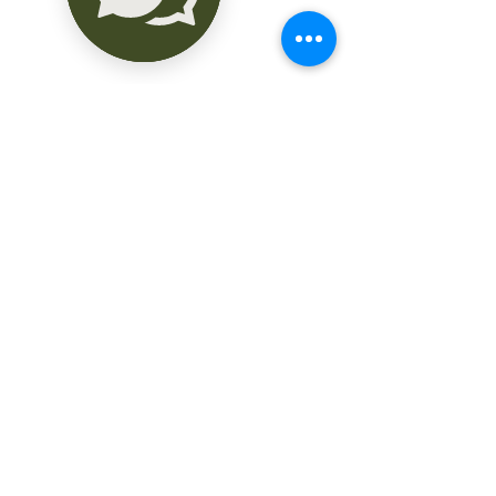
Un baño completo con nichos en el área 
húmeda para recámara 
secundaria/visitas

Un baño completo con nichos en el área 
húmeda para el cuarto de 
servicio/visitas

Cuarto de servicio/visita para lavadora 
secadora

Balcón con cristal templado

Pisos de porcelanato 60x60 
antiderrapante

Acabado de pasta y chukum en el 
interior

Cancelería color chocolate de 4”

Muebles de baño “one piece” color 
blanco

Lavabos redondos de sobreponer

Griferías de acero inoxidable

Puertas de madera color café con 
cerradura color acero

Pintura de alta calidad en las paredes
