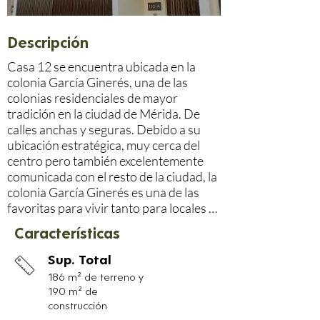
Descripción
Casa 12 se encuentra ubicada en la 
colonia García Ginerés, una de las 
colonias residenciales de mayor 
tradición en la ciudad de Mérida. De 
calles anchas y seguras. Debido a su 
ubicación estratégica, muy cerca del 
centro pero también excelentemente 
comunicada con el resto de la ciudad, la 
colonia García Ginerés es una de las 
favoritas para vivir tanto para locales 
como gente que viene de fuera.

Características
Casa 12 es una construcción 
Sup. Total
totalmente nueva, diseñada y 
186 m² de terreno y
construida para mantener una 
190 m² de
excelente ventilación, Iluminación y 
construcción
confort. La casa se desarrolla en dos 