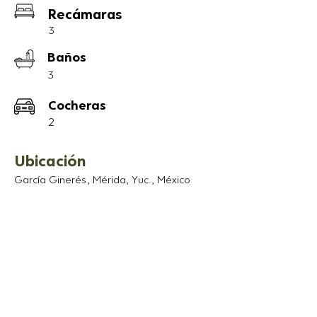
Recámaras
pisos, cuenta con acabados de lujo; 
pisos de porcelanato, mármol en baños, 
3
canceles de cristal templado, cubiertas 
Baños
de granito en cocina. Con techos entre 
3
los 3.00m y 4.50 en sala y comedor 
tiene todo lo necesario para vivir 
Cocheras
cómodamente en el clima de Mérida.

2
Medidas del terreno: 7.43mx25m

Construcción: 190m2

Ubicación
García Ginerés, Mérida, Yuc., México
Planta baja:

- Estacionamiento para 2 autos.

- Habitación con baño.

- Cocina tipo abierta.

- Lavandería

- Sala/comedor a doble altura.

- Jardín con piscina.

- Patio interior
