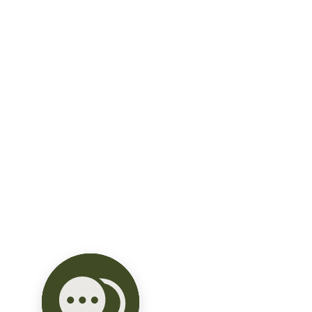
Planta Alta:

- Estudio/sala TV.

- Habitación secundaria con baño 
integrado.

- Habitación principal con vestidor y 
balcón.

Equipamiento:

- Piscina filtrada.

- Suavizador de agua.

- Cisterna.

- Sistema hidroneumático.

- Pozo profundo.

Precio: $5,100,000.00