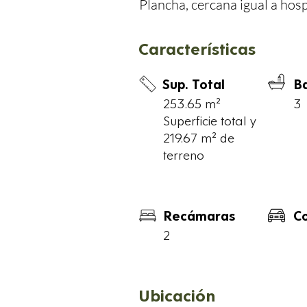
Plancha, cercana igual a hosp
con un vecindario tranquilo 
totalmente equipada. El preci
Características
Sup. Total
B
Comisión compartida: 50% de 
253.65 m²
3
50/50
Superficie total y
219.67 m² de
terreno
Recámaras
C
2
Ubicación