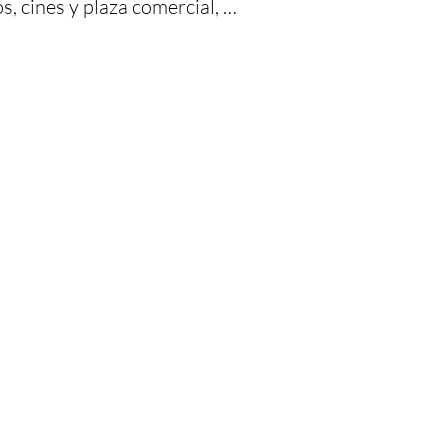
 cines y plaza comercial, 
cantador rumbo. Se vende 